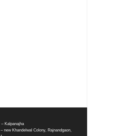
r – Kalpanajha
e – new Khandelwal Colony, Rajnandgaon,