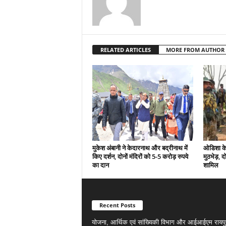
RELATED ARTICLES
MORE FROM AUTHOR
मुकेश अंबानी ने केदारनाथ और बद्रीनाथ में
ओडिशा के 
किए दर्शन, दोनों मंदिरों को 5-5 करोड़ रुपये
मुठभेड़, द
का दान
शामिल
Recent Posts
योजना, आर्थिक एवं सांख्यिकी विभाग और आईआईएम रायपु