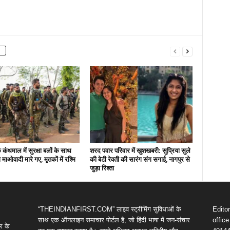
कंधमाल में सुरक्षा बलों के साथ
शरद पवार परिवार में खुशखबरी: सुप्रिया सुले
ो माओवादी मारे गए, मृतकों में रश्मि
की बेटी रेवती की सारंग संग सगाई, नागपुर से
जुड़ा रिश्ता
“THEINDIANFIRST.COM” लाइव स्ट्रीमिंग सुविधाओं के
Edito
साथ एक ऑनलाइन समाचार पोर्टल है, जो हिंदी भाषा में जन-संचार
offic
र के