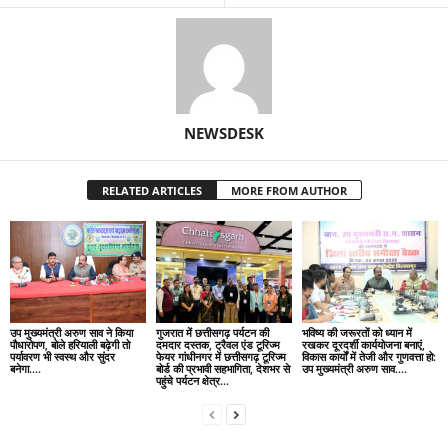
NEWSDESK
RELATED ARTICLES
MORE FROM AUTHOR
उप मुख्यमंत्री अरुण साव ने किया
गुजरात में छत्तीसगढ़ पर्यटन की
भविष्य की जरूरतों को ध्यान में
पौधारोपण, बोले हरियाली बढ़ेगी तो
दमदार दस्तक, ट्रैवल एंड टूरिज्म
रखकर दूरदर्शी कार्ययोजना बनाएं,
पर्यावरण भी स्वस्थ और सुंदर
फेयर गांधीनगर में छत्तीसगढ़ टूरिज्म
विकास कार्यों में तेजी और गुणवत्ता हो:
बनेगा….
बोर्ड की प्रभावी सहभागिता, देशभर से
उप मुख्यमंत्री अरुण साव….
पहुंचे पर्यटन क्षेत्र...