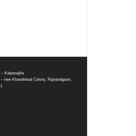
r – Kalpanajha
e – new Khandelwal Colony, Rajnandgaon,
41