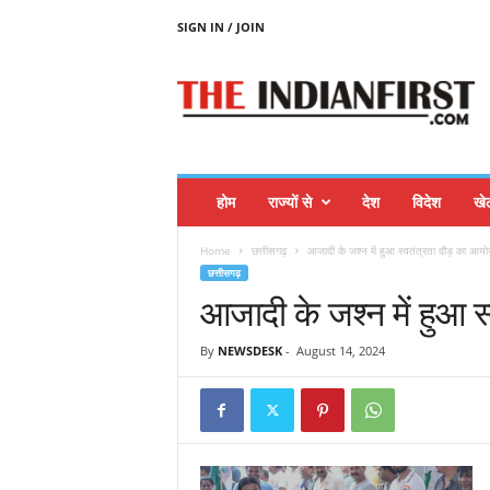
SIGN IN / JOIN
T
H
E
I
N
D
I
होम
राज्यों से
देश
विदेश
खे
A
N
Home
छत्तीसगढ़
आजादी के जश्न में हुआ स्वतंत्रता दौड़ का आय
F
छत्तीसगढ़
I
आजादी के जश्न में हुआ 
R
S
T
By
NEWSDESK
-
August 14, 2024