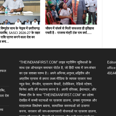
 विष्णुदेव साय के नेतृत्व में छत्तीसगढ़
जीवन में संघर्ष से मिली सफलता ही इतिहास
उपलब्धि, SASCI 2026-27 के तहत
रचती है – राजस्व मंत्री टंक राम वर्मा…..
 राशि प्राप्त करने वाला देश का
य बना...
“THEINDIANFIRST.COM” लाइव स्ट्रीमिंग सुविधाओं के
Edito
साथ एक ऑनलाइन समाचार पोर्टल है, जो हिंदी भाषा में जन-संचार
offic
ी सफल
का एक सशक्त स्तम्भ है। अपने अभिनव,अनुभव,अद्वितीय और
4914
अप्रतिम प्रयास से हमारा लक्ष्य मीडिया के व्यापक प्रकार यथा
न्यूज़ पेपर, मैगजीन, प्रसारण चैनलों, टेलीविजन, रेडियो स्टेशन,
सिनेमा आदि की स्थापना करना है। अपनी परिपक्व, ईमानदार, और
ब्धि,
निष्पक्ष टीम के साथ “THEINDIANFIRST.COM” का उद्देश्य
ाला देश
देशहित में सच्ची घटनाओं पर प्रकाश डालना, उनका गुणात्मक और
मात्रात्मक विश्लेषण बताना, सामाजिक समस्याओं को उजागर
स्व
करना, सरकार की जन-कल्याणकारी योजनाओं पर प्रकाश डालना,