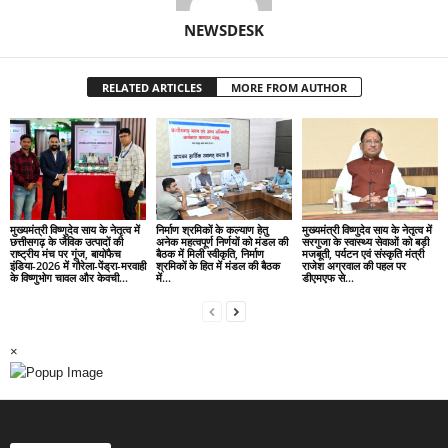
NEWSDESK
RELATED ARTICLES
MORE FROM AUTHOR
मुख्यमंत्री विष्णुदेव साय के नेतृत्व में
निर्माण श्रमिकों के कल्याण हेतु
मुख्यमंत्री विष्णुदेव साय के नेतृत्व में
छत्तीसगढ़ के जैविक उत्पादों की
अनेक महत्वपूर्ण निर्णयों को मंडल की
सरगुजा के स्वास्थ्य सेवाओं को बड़ी
राष्ट्रीय मंच पर गूंज, बायोफैच
बैठक में मिली स्वीकृति, निर्माण
मजबूती, पर्यटन एवं संस्कृति मंत्री
इंडिया-2026 में गौरेला-पेंड्रा-मरवाही
श्रमिकों के हित में मंडल की बैठक
राजेश अग्रवाल की पहल पर
के विष्णुभोग चावल और केवची...
में...
डीएमएफ से...
×