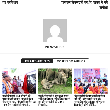
का प्रशिक्षण
जनरल सेक्रेटरी एम.के. राउत ने की
समीक्षा
NEWSDESK
RELATED ARTICLES
MORE FROM AUTHOR
महलोई गांव में 104 परिवारों को
उदंती-सीतानदी में शुरू हुआ स्मार्ट
’देवलसुर्रा में विकास कार्यों को मिली
प्रधानमंत्री आवास, महतारी वंदन
सर्विलांस सिस्टम -एआई तकनीक से
नई गति, आंगनबाड़ी भवन और
योजना से 205 महिलाओं को मिल रहा
वन और वन्यजीवों की 24X7
सांस्कृतिक मंच का हुआ भूमिपूजन’:
लाभ: वित्त मंत्री ओपी चौधरी…
निगरानी….
वित्त मंत्री ओपी चौधरी….