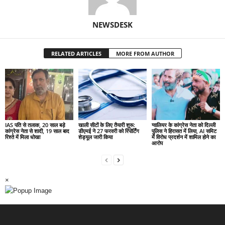
NEWSDESK
RELATED ARTICLES
MORE FROM AUTHOR
IAS पति से तलाक, 20 साल बड़े
खाली सीटों के लिए तैयारी शुरू:
ग्वालियर के कांग्रेस नेता को दिल्ली
कांग्रेस नेता से शादी, 19 साल बाद
डीएमई ने 27 फरवरी को रिपोर्टिंग
पुलिस ने हिरासत में लिया, AI समिट
रिश्ते में मिला धोखा
शेड्यूल जारी किया
में विरोध प्रदर्शन में शामिल होने का
आरोप
×