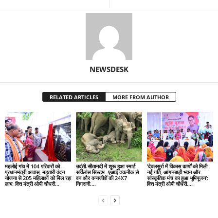
NEWSDESK
RELATED ARTICLES
MORE FROM AUTHOR
महलोई गांव में 104 परिवारों को
उदंती-सीतानदी में शुरू हुआ स्मार्ट
’देवलसुर्रा में विकास कार्यों को मिली
प्रधानमंत्री आवास, महतारी वंदन
सर्विलांस सिस्टम -एआई तकनीक से
नई गति, आंगनबाड़ी भवन और
योजना से 205 महिलाओं को मिल रहा
वन और वन्यजीवों की 24X7
सांस्कृतिक मंच का हुआ भूमिपूजन’:
लाभ: वित्त मंत्री ओपी चौधरी…
निगरानी….
वित्त मंत्री ओपी चौधरी….