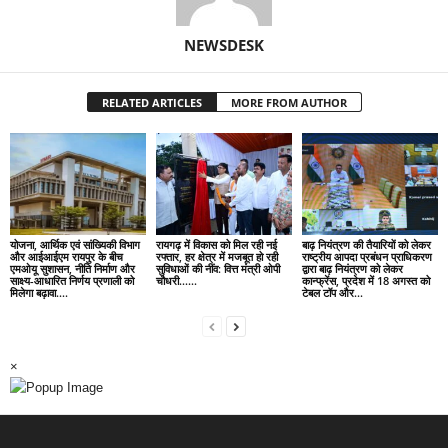
NEWSDESK
RELATED ARTICLES
MORE FROM AUTHOR
योजना, आर्थिक एवं सांख्यिकी विभाग
रायगढ़ में विकास को मिल रही नई
बाढ़ नियंत्रण की तैयारियों को लेकर
और आईआईएम रायपुर के बीच
रफ्तार, हर क्षेत्र में मजबूत हो रही
राष्ट्रीय आपदा प्रबंधन प्राधिकरण
एमओयू सुशासन, नीति निर्माण और
सुविधाओं की नींव: वित्त मंत्री ओपी
द्वारा बाढ़ नियंत्रण को लेकर
साक्ष्य-आधारित निर्णय प्रणाली को
चौधरी……
कान्फ्रेंस, प्रदेश में 18 अगस्त को
मिलेगा बढ़ावा….
टेबल टॉप और...
×