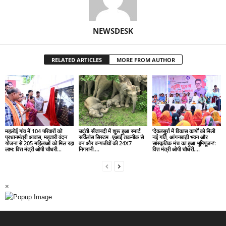
NEWSDESK
RELATED ARTICLES
MORE FROM AUTHOR
महलोई गांव में 104 परिवारों को
उदंती-सीतानदी में शुरू हुआ स्मार्ट
’देवलसुर्रा में विकास कार्यों को मिली
प्रधानमंत्री आवास, महतारी वंदन
सर्विलांस सिस्टम -एआई तकनीक से
नई गति, आंगनबाड़ी भवन और
योजना से 205 महिलाओं को मिल रहा
वन और वन्यजीवों की 24X7
सांस्कृतिक मंच का हुआ भूमिपूजन’:
लाभ: वित्त मंत्री ओपी चौधरी…
निगरानी….
वित्त मंत्री ओपी चौधरी….
×