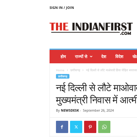
SIGN IN / JOIN
T
H
E
I
N
D
I
होम
राज्यों से
देश
विदेश
खे
A
N
Home
छत्तीसगढ़
नई दिल्ली से लौटे माओवादी हिंसा पीड़ित बस्तरवासि
F
छत्तीसगढ़
I
नई दिल्ली से लौटे माओवा
R
S
मुख्यमंत्री निवास में आत्
T
By
NEWSDESK
-
September 26, 2024