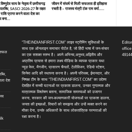
 विष्णुदेव साय के नेतृत्व में छत्तीसगढ़
जीवन में संघर्ष से मिली सफलता ही इतिहास
उपलब्धि, SASCI 2026-27 के तहत
रचती है – राजस्व मंत्री टंक राम वर्मा…..
 राशि प्राप्त करने वाला देश का
य बना...
“THEINDIANFIRST.COM” लाइव स्ट्रीमिंग सुविधाओं के
Edito
साथ एक ऑनलाइन समाचार पोर्टल है, जो हिंदी भाषा में जन-संचार
offic
ी सफल
का एक सशक्त स्तम्भ है। अपने अभिनव,अनुभव,अद्वितीय और
4914
अप्रतिम प्रयास से हमारा लक्ष्य मीडिया के व्यापक प्रकार यथा
न्यूज़ पेपर, मैगजीन, प्रसारण चैनलों, टेलीविजन, रेडियो स्टेशन,
सिनेमा आदि की स्थापना करना है। अपनी परिपक्व, ईमानदार, और
ब्धि,
निष्पक्ष टीम के साथ “THEINDIANFIRST.COM” का उद्देश्य
ाला देश
देशहित में सच्ची घटनाओं पर प्रकाश डालना, उनका गुणात्मक और
मात्रात्मक विश्लेषण बताना, सामाजिक समस्याओं को उजागर
स्व
करना, सरकार की जन-कल्याणकारी योजनाओं पर प्रकाश डालना,
जनता की इच्छाओं, विचारों को समझना और उन्हें व्यक्त करने का
मौका देना, उनके अधिकारों के साथ लोकतांत्रिक परम्पराओं की
रक्षा करना है।
ilk