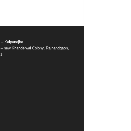
r – Kalpanajha
e – new Khandelwal Colony, Rajnandgaon,
41