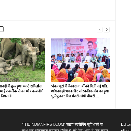
नदी में शुरू हुआ स्मार्ट सर्विलांस
’देवलसुर्रा में विकास कार्यों को मिली नई गति,
एआई तकनीक से वन और वन्यजीवों
आंगनबाड़ी भवन और सांस्कृतिक मंच का हुआ
 निगरानी….
भूमिपूजन’: वित्त मंत्री ओपी चौधरी….
“THEINDIANFIRST.COM” लाइव स्ट्रीमिंग सुविधाओं के
Edito
साथ एक ऑनलाइन समाचार पोर्टल है, जो हिंदी भाषा में जन-संचार
offic