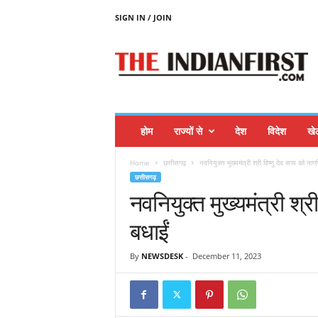
SIGN IN / JOIN
T
H
E
I
N
D
I
होम
राज्यों से
देश
विदेश
खे
A
N
Home
छत्तीसगढ़
नवनियुक्त मुख्यमंत्री श्री विष्णु देव साय को नागर
F
छत्तीसगढ़
I
नवनियुक्त मुख्यमंत्री श्री
R
S
बधाईं
T
By
NEWSDESK
-
December 11, 2023