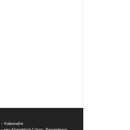
r – Kalpanajha
e – new Khandelwal Colony, Rajnandgaon,