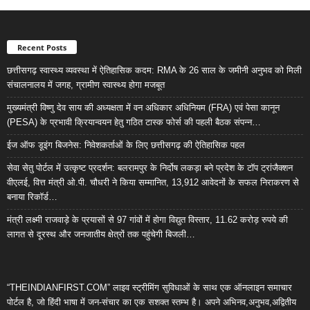
Recent Posts
छत्तीसगढ़ स्वास्थ्य व्यवस्था में ऐतिहासिक कदम: RMA के 26 साल के जमीनी अनुभव को मिली
संचालनालय में जगह, ग्रामीण स्वास्थ्य होगा मजबूत
मुख्यमंत्री विष्णु देव साय की अध्यक्षता में वन अधिकार अधिनियम (FRA) एवं पेसा कानून
(PESA) के प्रभावी क्रियान्वयन हेतु गठित टास्क फोर्स की पहली बैठक संपन्न…
ईज ऑफ डूइंग बिजनेस: निवेशकर्ताओं के लिए छत्तीसगढ़ की ऐतिहासिक पहल
सेवा सेतु पोर्टल में उत्कृष्ट प्रदर्शन: बलरामपुर के निर्दोष लकड़ा बने प्रदेश के टॉप ट्रांजैक्शन
वीएलई, वित्त मंत्री ओ.पी. चौधरी ने किया सम्मानित, 13,912 आवेदनों के सफल निराकरण से
बनाया रिकॉर्ड…
मंत्री लक्ष्मी राजवाड़े के प्रयासों से 97 गांवों में होगा विद्युत विस्तार, 11.62 करोड़ रुपये की
लागत से दूरस्थ और जनजातीय क्षेत्रों तक पहुंचेगी बिजली…
“THEINDIANFIRST.COM” लाइव स्ट्रीमिंग सुविधाओं के साथ एक ऑनलाइन समाचार
पोर्टल है, जो हिंदी भाषा में जन-संचार का एक सशक्त स्तम्भ है। अपने अभिनव,अनुभव,अद्वितीय