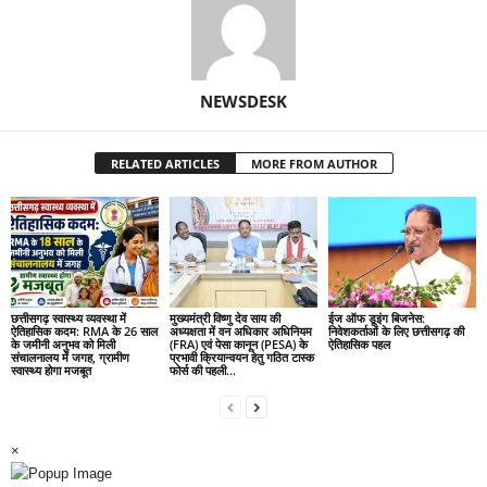
NEWSDESK
RELATED ARTICLES
MORE FROM AUTHOR
छत्तीसगढ़ स्वास्थ्य व्यवस्था में
मुख्यमंत्री विष्णु देव साय की
ईज ऑफ डूइंग बिजनेस:
ऐतिहासिक कदम: RMA के 26 साल
अध्यक्षता में वन अधिकार अधिनियम
निवेशकर्ताओं के लिए छत्तीसगढ़ की
के जमीनी अनुभव को मिली
(FRA) एवं पेसा कानून (PESA) के
ऐतिहासिक पहल
संचालनालय में जगह, ग्रामीण
प्रभावी क्रियान्वयन हेतु गठित टास्क
स्वास्थ्य होगा मजबूत
फोर्स की पहली...
×