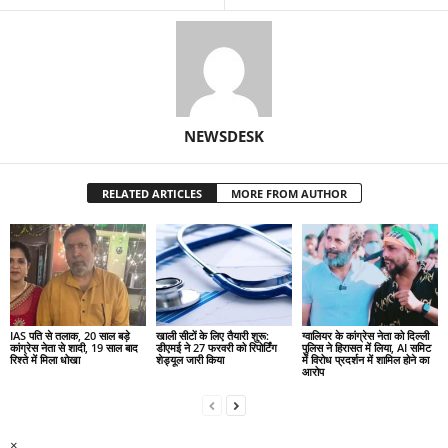
NEWSDESK
RELATED ARTICLES
MORE FROM AUTHOR
IAS पति से तलाक, 20 साल बड़े
खाली सीटों के लिए तैयारी शुरू:
ग्वालियर के कांग्रेस नेता को दिल्ली
कांग्रेस नेता से शादी, 19 साल बाद
डीएमई ने 27 फरवरी को रिपोर्टिंग
पुलिस ने हिरासत में लिया, AI समिट
रिश्ते में मिला धोखा
शेड्यूल जारी किया
में विरोध प्रदर्शन में शामिल होने का
आरोप
×