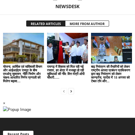
NEWSDESK
RELATED ARTICLES
MORE FROM AUTHOR
योजना, आर्थिक एवं सांख्यिकी विभाग
रायगढ़ में विकास को मिल रही नई
बाढ़ नियंत्रण की तैयारियों को लेकर
और आईआईएम रायपुर के बीच
रफ्तार, हर क्षेत्र में मजबूत हो रही
राष्ट्रीय आपदा प्रबंधन प्राधिकरण
एमओयू सुशासन, नीति निर्माण और
सुविधाओं की नींव: वित्त मंत्री ओपी
द्वारा बाढ़ नियंत्रण को लेकर
साक्ष्य-आधारित निर्णय प्रणाली को
चौधरी……
कान्फ्रेंस, प्रदेश में 18 अगस्त को
मिलेगा बढ़ावा….
टेबल टॉप और...
×
Recent Posts