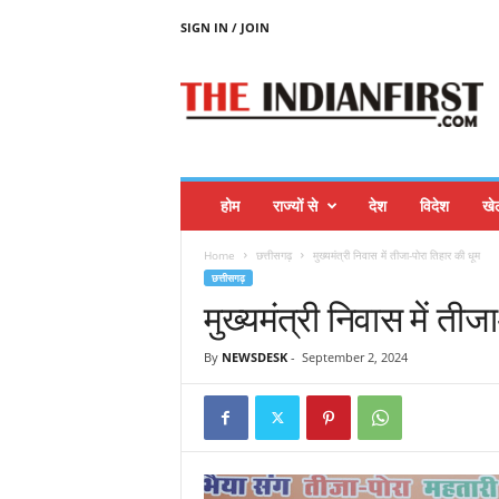
SIGN IN / JOIN
T
H
E
I
N
D
I
होम
राज्यों से
देश
विदेश
खे
A
N
Home
छत्तीसगढ़
मुख्यमंत्री निवास में तीजा-पोरा तिहार की धूम
F
छत्तीसगढ़
I
मुख्यमंत्री निवास में तीज
R
S
T
By
NEWSDESK
-
September 2, 2024