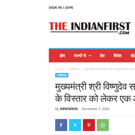
SIGN IN / JOIN
T
H
E
I
N
D
I
होम
राज्यों से
देश
विदेश
खे
A
N
Home
छत्तीसगढ़
मुख्यमंत्री श्री विष्णुदेव साय के सुशासन में स्वास
F
छत्तीसगढ़
I
मुख्यमंत्री श्री विष्णुदेव
R
S
के विस्तार को लेकर एक
T
By
NEWSDESK
-
December 7, 2024