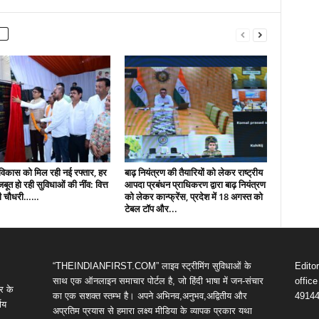
ं विकास को मिल रही नई रफ्तार, हर
बाढ़ नियंत्रण की तैयारियों को लेकर राष्ट्रीय
 मजबूत हो रही सुविधाओं की नींव: वित्त
आपदा प्रबंधन प्राधिकरण द्वारा बाढ़ नियंत्रण
पी चौधरी……
को लेकर कान्फ्रेंस, प्रदेश में 18 अगस्त को
टेबल टॉप और...
“THEINDIANFIRST.COM” लाइव स्ट्रीमिंग सुविधाओं के
Edito
साथ एक ऑनलाइन समाचार पोर्टल है, जो हिंदी भाषा में जन-संचार
offic
र के
का एक सशक्त स्तम्भ है। अपने अभिनव,अनुभव,अद्वितीय और
4914
णय
अप्रतिम प्रयास से हमारा लक्ष्य मीडिया के व्यापक प्रकार यथा