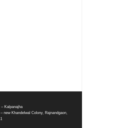
r – Kalpanajha
e – new Khandelwal Colony, Rajnandgaon,
41