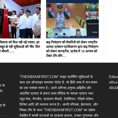
ं विकास को मिल रही नई रफ्तार, हर
बाढ़ नियंत्रण की तैयारियों को लेकर राष्ट्रीय
 मजबूत हो रही सुविधाओं की नींव: वित्त
आपदा प्रबंधन प्राधिकरण द्वारा बाढ़ नियंत्रण
पी चौधरी……
को लेकर कान्फ्रेंस, प्रदेश में 18 अगस्त को
टेबल टॉप और...
“THEINDIANFIRST.COM” लाइव स्ट्रीमिंग सुविधाओं के
Edito
साथ एक ऑनलाइन समाचार पोर्टल है, जो हिंदी भाषा में जन-संचार
offic
र के
का एक सशक्त स्तम्भ है। अपने अभिनव,अनुभव,अद्वितीय और
4914
णय
अप्रतिम प्रयास से हमारा लक्ष्य मीडिया के व्यापक प्रकार यथा
न्यूज़ पेपर, मैगजीन, प्रसारण चैनलों, टेलीविजन, रेडियो स्टेशन,
सिनेमा आदि की स्थापना करना है। अपनी परिपक्व, ईमानदार, और
ूत हो
निष्पक्ष टीम के साथ “THEINDIANFIRST.COM” का उद्देश्य
देशहित में सच्ची घटनाओं पर प्रकाश डालना, उनका गुणात्मक और