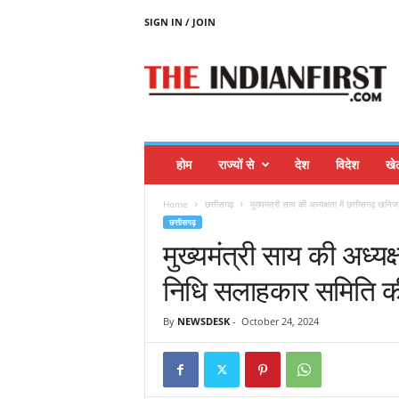
SIGN IN / JOIN
T
H
E
I
N
D
I
होम
राज्यों से
देश
विदेश
खे
A
N
Home
छत्तीसगढ़
मुख्यमंत्री साय की अध्यक्षता में छत्तीसगढ़ ख
F
छत्तीसगढ़
I
मुख्यमंत्री साय की अध्य
R
S
निधि सलाहकार समिति की 
T
By
NEWSDESK
-
October 24, 2024