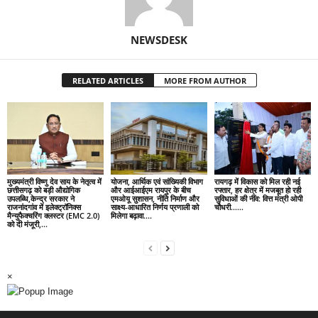
NEWSDESK
RELATED ARTICLES
MORE FROM AUTHOR
मुख्यमंत्री विष्णु देव साय के नेतृत्व में
योजना, आर्थिक एवं सांख्यिकी विभाग
रायगढ़ में विकास को मिल रही नई
छत्तीसगढ़ को बड़ी औद्योगिक
और आईआईएम रायपुर के बीच
रफ्तार, हर क्षेत्र में मजबूत हो रही
उपलब्धि,केन्द्र सरकार ने
एमओयू सुशासन, नीति निर्माण और
सुविधाओं की नींव: वित्त मंत्री ओपी
राजनांदगांव में इलेक्ट्रॉनिक्स
साक्ष्य-आधारित निर्णय प्रणाली को
चौधरी……
मैन्युफैक्चरिंग क्लस्टर (EMC 2.0)
मिलेगा बढ़ावा….
को दी मंजूरी,...
×