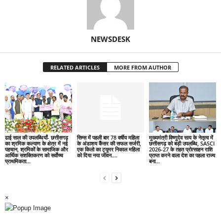
NEWSDESK
RELATED ARTICLES
MORE FROM AUTHOR
ढाई साल की उपलब्धियाँ- छत्तीसगढ़
सिम्स में पहली बार 78 वर्षीय महिला
मुख्यमंत्री विष्णुदेव साय के नेतृत्व में
का श्रमिक कल्याण के क्षेत्र में नई
के अंडाशय कैंसर की सफल सर्जरी,
छत्तीसगढ़ को बड़ी उपलब्धि, SASCI
पहचान, श्रमिकों के सामाजिक और
एक किलो का ट्यूमर निकाल महिला
2026-27 के तहत प्रोत्साहन राशि
आर्थिक सशक्तिकरण को सर्वाेच्च
को दिया नया जीवन….
प्राप्त करने वाला देश का पहला राज्य
प्राथमिकता…
बना...
×