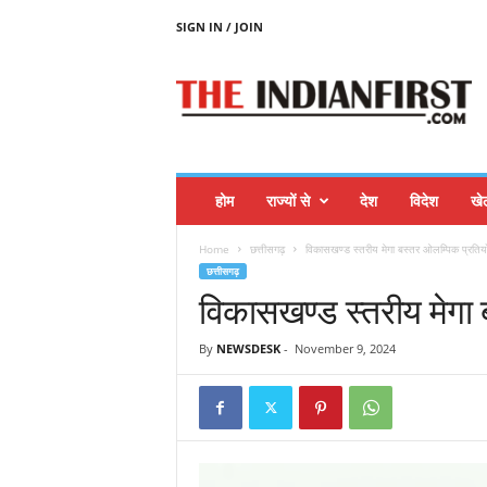
SIGN IN / JOIN
T
H
E
I
N
D
I
होम
राज्यों से
देश
विदेश
खे
A
N
Home
छत्तीसगढ़
विकासखण्ड स्तरीय मेगा बस्तर ओलम्पिक प्रति
F
छत्तीसगढ़
I
विकासखण्ड स्तरीय मेगा
R
S
T
By
NEWSDESK
-
November 9, 2024