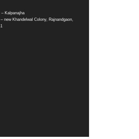
r – Kalpanajha
e – new Khandelwal Colony, Rajnandgaon,
41