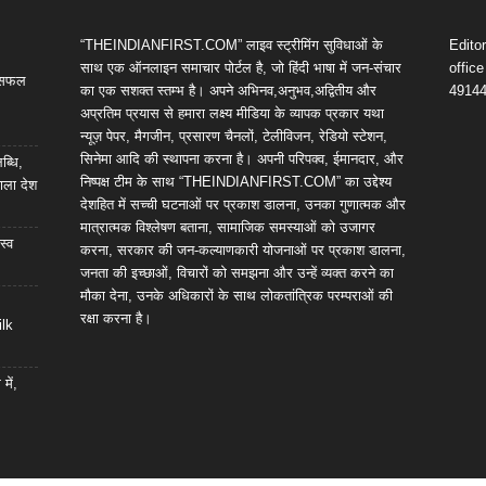
“THEINDIANFIRST.COM” लाइव स्ट्रीमिंग सुविधाओं के
Edito
साथ एक ऑनलाइन समाचार पोर्टल है, जो हिंदी भाषा में जन-संचार
offic
ी सफल
का एक सशक्त स्तम्भ है। अपने अभिनव,अनुभव,अद्वितीय और
4914
अप्रतिम प्रयास से हमारा लक्ष्य मीडिया के व्यापक प्रकार यथा
न्यूज़ पेपर, मैगजीन, प्रसारण चैनलों, टेलीविजन, रेडियो स्टेशन,
सिनेमा आदि की स्थापना करना है। अपनी परिपक्व, ईमानदार, और
ब्धि,
निष्पक्ष टीम के साथ “THEINDIANFIRST.COM” का उद्देश्य
ाला देश
देशहित में सच्ची घटनाओं पर प्रकाश डालना, उनका गुणात्मक और
मात्रात्मक विश्लेषण बताना, सामाजिक समस्याओं को उजागर
स्व
करना, सरकार की जन-कल्याणकारी योजनाओं पर प्रकाश डालना,
जनता की इच्छाओं, विचारों को समझना और उन्हें व्यक्त करने का
मौका देना, उनके अधिकारों के साथ लोकतांत्रिक परम्पराओं की
रक्षा करना है।
ilk
में,