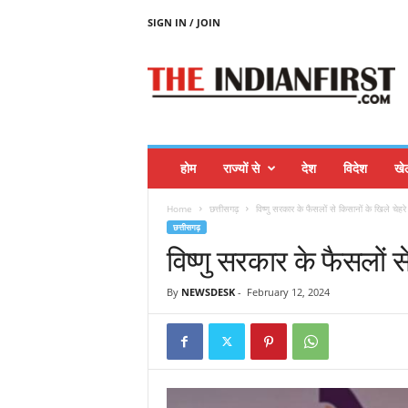
SIGN IN / JOIN
T
H
E
I
N
D
I
होम
राज्यों से
देश
विदेश
खे
A
N
Home
छत्तीसगढ़
विष्णु सरकार के फैसलों से किसानों के खिले चेहरे
F
छत्तीसगढ़
I
विष्णु सरकार के फैसलों स
R
S
T
By
NEWSDESK
-
February 12, 2024