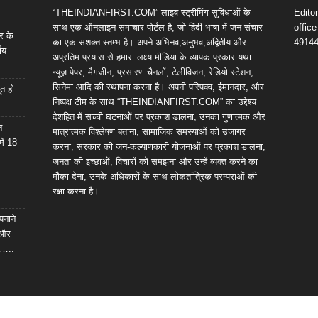
“THEINDIANFIRST.COM” लाइव स्ट्रीमिंग सुविधाओं के
Edito
साथ एक ऑनलाइन समाचार पोर्टल है, जो हिंदी भाषा में जन-संचार
offic
र के
का एक सशक्त स्तम्भ है। अपने अभिनव,अनुभव,अद्वितीय और
4914
णय
अप्रतिम प्रयास से हमारा लक्ष्य मीडिया के व्यापक प्रकार यथा
न्यूज़ पेपर, मैगजीन, प्रसारण चैनलों, टेलीविजन, रेडियो स्टेशन,
सिनेमा आदि की स्थापना करना है। अपनी परिपक्व, ईमानदार, और
ूत हो
निष्पक्ष टीम के साथ “THEINDIANFIRST.COM” का उद्देश्य
देशहित में सच्ची घटनाओं पर प्रकाश डालना, उनका गुणात्मक और
न
मात्रात्मक विश्लेषण बताना, सामाजिक समस्याओं को उजागर
में 18
करना, सरकार की जन-कल्याणकारी योजनाओं पर प्रकाश डालना,
जनता की इच्छाओं, विचारों को समझना और उन्हें व्यक्त करने का
मौका देना, उनके अधिकारों के साथ लोकतांत्रिक परम्पराओं की
रक्षा करना है।
पनाने
 और
ल…..