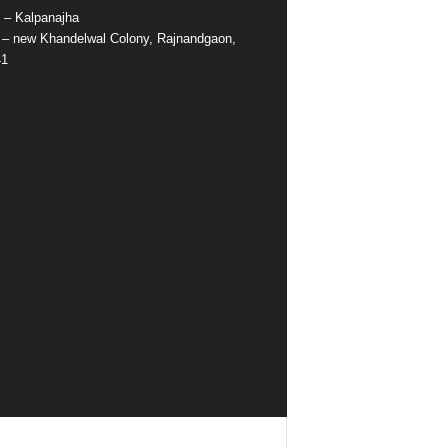
r – Kalpanajha
e – new Khandelwal Colony, Rajnandgaon,
41