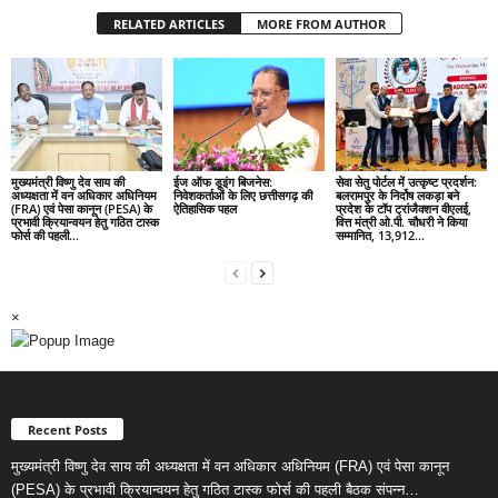
RELATED ARTICLES
MORE FROM AUTHOR
मुख्यमंत्री विष्णु देव साय की
ईज ऑफ डूइंग बिजनेस:
सेवा सेतु पोर्टल में उत्कृष्ट प्रदर्शन:
अध्यक्षता में वन अधिकार अधिनियम
निवेशकर्ताओं के लिए छत्तीसगढ़ की
बलरामपुर के निर्दोष लकड़ा बने
(FRA) एवं पेसा कानून (PESA) के
ऐतिहासिक पहल
प्रदेश के टॉप ट्रांजैक्शन वीएलई,
प्रभावी क्रियान्वयन हेतु गठित टास्क
वित्त मंत्री ओ.पी. चौधरी ने किया
फोर्स की पहली...
सम्मानित, 13,912...
×
Recent Posts
मुख्यमंत्री विष्णु देव साय की अध्यक्षता में वन अधिकार अधिनियम (FRA) एवं पेसा कानून
(PESA) के प्रभावी क्रियान्वयन हेतु गठित टास्क फोर्स की पहली बैठक संपन्न…