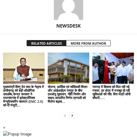
NEWSDESK
RELATED ARTICLES
MORE FROM AUTHOR
मुख्यमंत्री विष्णु देव साय के नेतृत्व में
योजना, आर्थिक एवं सांख्यिकी विभाग
रायगढ़ में विकास को मिल रही नई
छत्तीसगढ़ को बड़ी औद्योगिक
और आईआईएम रायपुर के बीच
रफ्तार, हर क्षेत्र में मजबूत हो रही
उपलब्धि,केन्द्र सरकार ने
एमओयू सुशासन, नीति निर्माण और
सुविधाओं की नींव: वित्त मंत्री ओपी
राजनांदगांव में इलेक्ट्रॉनिक्स
साक्ष्य-आधारित निर्णय प्रणाली को
चौधरी……
मैन्युफैक्चरिंग क्लस्टर (EMC 2.0)
मिलेगा बढ़ावा….
को दी मंजूरी,...
×