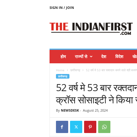
SIGN IN / JOIN
T
H
E
I
N
D
I
होम
राज्यों से
देश
विदेश
खे
A
N
Home
छत्तीसगढ़
52 वर्ष मे 53 बार रक्तदान करने वाले श्री बजरंग 
F
छत्तीसगढ़
I
52 वर्ष मे 53 बार रक्तदा
R
S
क्रॉस सोसाइटी ने किया 
T
By
NEWSDESK
-
August 25, 2024