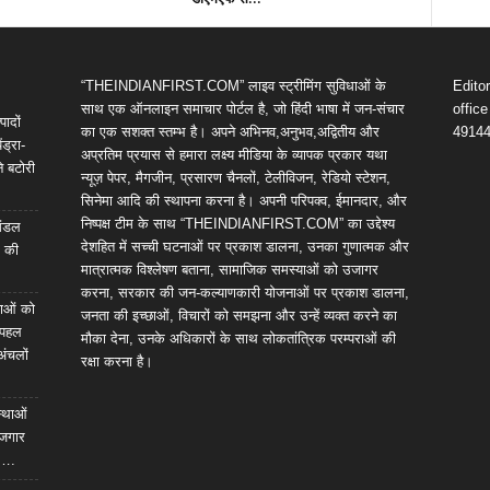
“THEINDIANFIRST.COM” लाइव स्ट्रीमिंग सुविधाओं के
Edito
साथ एक ऑनलाइन समाचार पोर्टल है, जो हिंदी भाषा में जन-संचार
offic
पादों
का एक सशक्त स्तम्भ है। अपने अभिनव,अनुभव,अद्वितीय और
4914
ंड्रा-
अप्रतिम प्रयास से हमारा लक्ष्य मीडिया के व्यापक प्रकार यथा
े बटोरी
न्यूज़ पेपर, मैगजीन, प्रसारण चैनलों, टेलीविजन, रेडियो स्टेशन,
सिनेमा आदि की स्थापना करना है। अपनी परिपक्व, ईमानदार, और
निष्पक्ष टीम के साथ “THEINDIANFIRST.COM” का उद्देश्य
 मंडल
देशहित में सच्ची घटनाओं पर प्रकाश डालना, उनका गुणात्मक और
ल की
मात्रात्मक विश्लेषण बताना, सामाजिक समस्याओं को उजागर
करना, सरकार की जन-कल्याणकारी योजनाओं पर प्रकाश डालना,
ेवाओं को
जनता की इच्छाओं, विचारों को समझना और उन्हें व्यक्त करने का
ी पहल
मौका देना, उनके अधिकारों के साथ लोकतांत्रिक परम्पराओं की
अंचलों
रक्षा करना है।
स्थाओं
ोजगार
स….