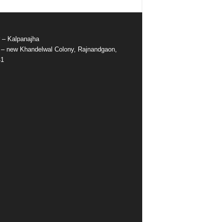
r – Kalpanajha
e – new Khandelwal Colony, Rajnandgaon,
41