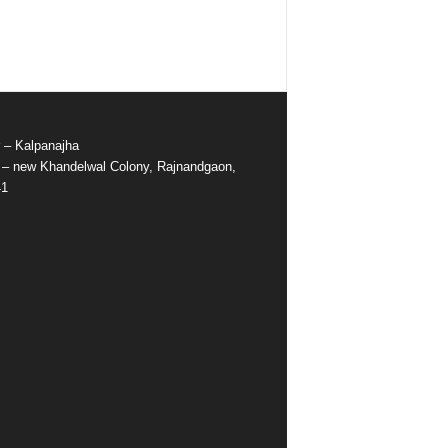
r – Kalpanajha
e – new Khandelwal Colony, Rajnandgaon,
41