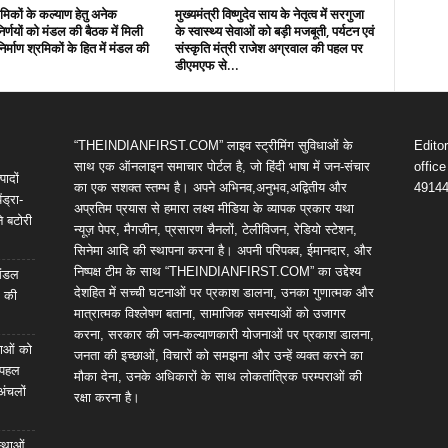
रमिकों के कल्याण हेतु अनेक
मुख्यमंत्री विष्णुदेव साय के नेतृत्व में सरगुजा
 निर्णयों को मंडल की बैठक में मिली
के स्वास्थ्य सेवाओं को बड़ी मजबूती, पर्यटन एवं
निर्माण श्रमिकों के हित में मंडल की
संस्कृति मंत्री राजेश अग्रवाल की पहल पर
डीएमएफ से...
“THEINDIANFIRST.COM” लाइव स्ट्रीमिंग सुविधाओं के
Edito
साथ एक ऑनलाइन समाचार पोर्टल है, जो हिंदी भाषा में जन-संचार
offic
पादों
का एक सशक्त स्तम्भ है। अपने अभिनव,अनुभव,अद्वितीय और
4914
ंड्रा-
अप्रतिम प्रयास से हमारा लक्ष्य मीडिया के व्यापक प्रकार यथा
े बटोरी
न्यूज़ पेपर, मैगजीन, प्रसारण चैनलों, टेलीविजन, रेडियो स्टेशन,
सिनेमा आदि की स्थापना करना है। अपनी परिपक्व, ईमानदार, और
निष्पक्ष टीम के साथ “THEINDIANFIRST.COM” का उद्देश्य
 मंडल
देशहित में सच्ची घटनाओं पर प्रकाश डालना, उनका गुणात्मक और
ल की
मात्रात्मक विश्लेषण बताना, सामाजिक समस्याओं को उजागर
करना, सरकार की जन-कल्याणकारी योजनाओं पर प्रकाश डालना,
ेवाओं को
जनता की इच्छाओं, विचारों को समझना और उन्हें व्यक्त करने का
ी पहल
मौका देना, उनके अधिकारों के साथ लोकतांत्रिक परम्पराओं की
अंचलों
रक्षा करना है।
स्थाओं