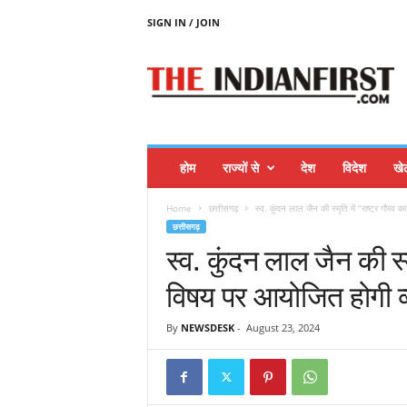
SIGN IN / JOIN
T
H
E
I
N
D
I
होम
राज्यों से
देश
विदेश
खे
A
N
Home
छत्तीसगढ़
स्व. कुंदन लाल जैन की स्मृति में “राष्ट्र गौरव क
F
छत्तीसगढ़
I
स्व. कुंदन लाल जैन की स्म
R
S
विषय पर आयोजित होगी व्
T
By
NEWSDESK
-
August 23, 2024