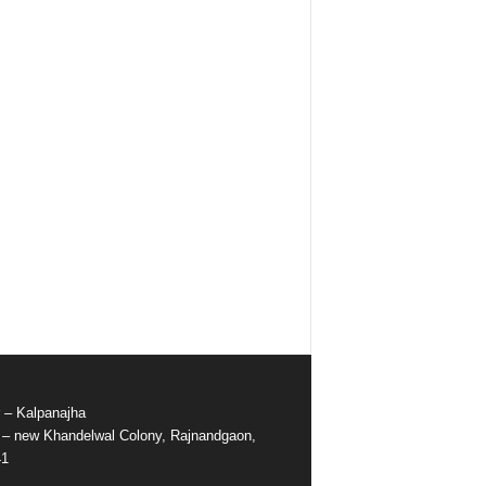
r – Kalpanajha
e – new Khandelwal Colony, Rajnandgaon,
41