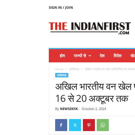
SIGN IN / JOIN
T
H
E
I
N
D
I
होम
राज्यों से
देश
विदेश
खे
A
N
Home
छत्तीसगढ़
अखिल भारतीय वन खेल प्रतियोगिता का आयोजन 
F
छत्तीसगढ़
I
अखिल भारतीय वन खेल प्
R
S
16 से 20 अक्टूबर तक
T
By
NEWSDESK
-
October 2, 2024