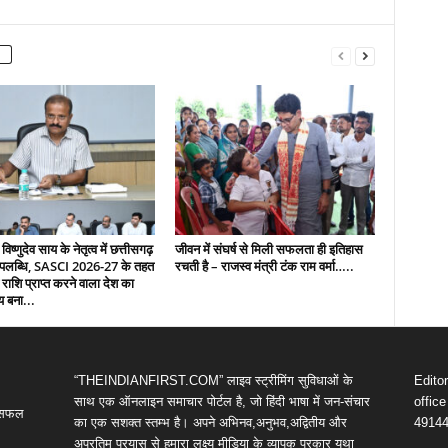
 विष्णुदेव साय के नेतृत्व में छत्तीसगढ़
जीवन में संघर्ष से मिली सफलता ही इतिहास
उपलब्धि, SASCI 2026-27 के तहत
रचती है – राजस्व मंत्री टंक राम वर्मा…..
 राशि प्राप्त करने वाला देश का
य बना...
“THEINDIANFIRST.COM” लाइव स्ट्रीमिंग सुविधाओं के
Edito
साथ एक ऑनलाइन समाचार पोर्टल है, जो हिंदी भाषा में जन-संचार
offic
ी सफल
का एक सशक्त स्तम्भ है। अपने अभिनव,अनुभव,अद्वितीय और
4914
अप्रतिम प्रयास से हमारा लक्ष्य मीडिया के व्यापक प्रकार यथा