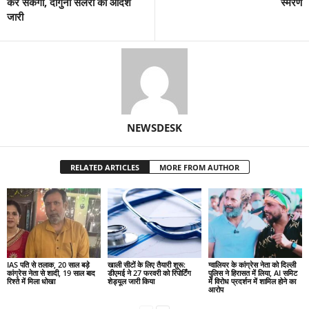
कर सकेंगी, दोगुनी सैलरी का आदेश
स्मरण
जारी
NEWSDESK
RELATED ARTICLES
MORE FROM AUTHOR
IAS पति से तलाक, 20 साल बड़े
खाली सीटों के लिए तैयारी शुरू:
ग्वालियर के कांग्रेस नेता को दिल्ली
कांग्रेस नेता से शादी, 19 साल बाद
डीएमई ने 27 फरवरी को रिपोर्टिंग
पुलिस ने हिरासत में लिया, AI समिट
रिश्ते में मिला धोखा
शेड्यूल जारी किया
में विरोध प्रदर्शन में शामिल होने का
आरोप