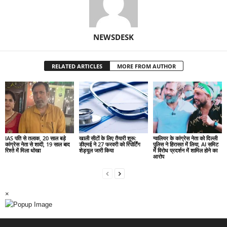
NEWSDESK
RELATED ARTICLES
MORE FROM AUTHOR
IAS पति से तलाक, 20 साल बड़े
खाली सीटों के लिए तैयारी शुरू:
ग्वालियर के कांग्रेस नेता को दिल्ली
कांग्रेस नेता से शादी, 19 साल बाद
डीएमई ने 27 फरवरी को रिपोर्टिंग
पुलिस ने हिरासत में लिया, AI समिट
रिश्ते में मिला धोखा
शेड्यूल जारी किया
में विरोध प्रदर्शन में शामिल होने का
आरोप
×