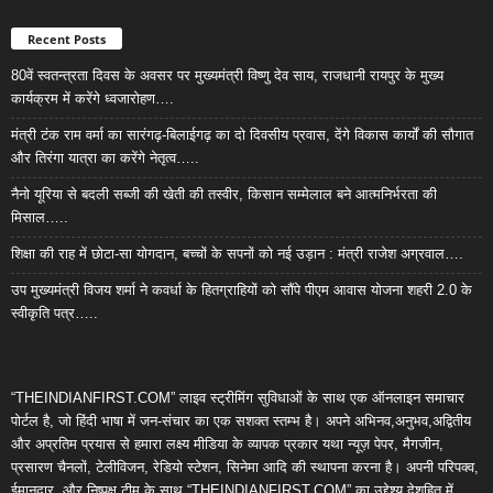
Recent Posts
80वें स्वतन्त्रता दिवस के अवसर पर मुख्यमंत्री विष्णु देव साय, राजधानी रायपुर के मुख्य
कार्यक्रम में करेंगे ध्वजारोहण….
मंत्री टंक राम वर्मा का सारंगढ़-बिलाईगढ़ का दो दिवसीय प्रवास, देंगे विकास कार्यों की सौगात
और तिरंगा यात्रा का करेंगे नेतृत्व…..
नैनो यूरिया से बदली सब्जी की खेती की तस्वीर, किसान सम्मेलाल बने आत्मनिर्भरता की
मिसाल…..
शिक्षा की राह में छोटा-सा योगदान, बच्चों के सपनों को नई उड़ान : मंत्री राजेश अग्रवाल….
उप मुख्यमंत्री विजय शर्मा ने कवर्धा के हितग्राहियों को सौंपे पीएम आवास योजना शहरी 2.0 के
स्वीकृति पत्र…..
“THEINDIANFIRST.COM” लाइव स्ट्रीमिंग सुविधाओं के साथ एक ऑनलाइन समाचार
पोर्टल है, जो हिंदी भाषा में जन-संचार का एक सशक्त स्तम्भ है। अपने अभिनव,अनुभव,अद्वितीय
और अप्रतिम प्रयास से हमारा लक्ष्य मीडिया के व्यापक प्रकार यथा न्यूज़ पेपर, मैगजीन,
प्रसारण चैनलों, टेलीविजन, रेडियो स्टेशन, सिनेमा आदि की स्थापना करना है। अपनी परिपक्व,
ईमानदार, और निष्पक्ष टीम के साथ “THEINDIANFIRST.COM” का उद्देश्य देशहित में