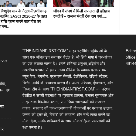
 विष्णुदेव साय के नेतृत्व में छत्तीसगढ़
जीवन में संघर्ष से मिली सफलता ही इतिहास
उपलब्धि, SASCI 2026-27 के तहत
रचती है – राजस्व मंत्री टंक राम वर्मा…..
 राशि प्राप्त करने वाला देश का
य बना...
“THEINDIANFIRST.COM” लाइव स्ट्रीमिंग सुविधाओं के
Edito
साथ एक ऑनलाइन समाचार पोर्टल है, जो हिंदी भाषा में जन-संचार
offic
ी सफल
का एक सशक्त स्तम्भ है। अपने अभिनव,अनुभव,अद्वितीय और
4914
अप्रतिम प्रयास से हमारा लक्ष्य मीडिया के व्यापक प्रकार यथा
न्यूज़ पेपर, मैगजीन, प्रसारण चैनलों, टेलीविजन, रेडियो स्टेशन,
सिनेमा आदि की स्थापना करना है। अपनी परिपक्व, ईमानदार, और
ब्धि,
निष्पक्ष टीम के साथ “THEINDIANFIRST.COM” का उद्देश्य
ाला देश
देशहित में सच्ची घटनाओं पर प्रकाश डालना, उनका गुणात्मक और
मात्रात्मक विश्लेषण बताना, सामाजिक समस्याओं को उजागर
स्व
करना, सरकार की जन-कल्याणकारी योजनाओं पर प्रकाश डालना,
जनता की इच्छाओं, विचारों को समझना और उन्हें व्यक्त करने का
मौका देना, उनके अधिकारों के साथ लोकतांत्रिक परम्पराओं की
रक्षा करना है।
ilk