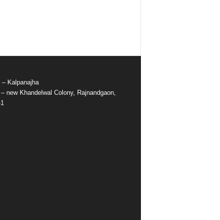
r – Kalpanajha
e – new Khandelwal Colony, Rajnandgaon,
41