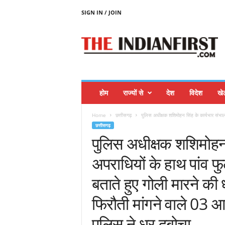
SIGN IN / JOIN
T
H
E
I
N
D
I
होम
राज्यों से
देश
विदेश
खे
A
N
Home
छत्तीसगढ़
पुलिस अधीक्षक शशिमोहन सिंह के कार्यभार संभालत
F
छत्तीसगढ़
I
पुलिस अधीक्षक शशिमोहन स
R
S
अपराधियों के हाथ पांव फ
T
बताते हुए गोली मारने क
फिरौती मांगने वाले 03 आ
पुलिस ने धर दबोचा….