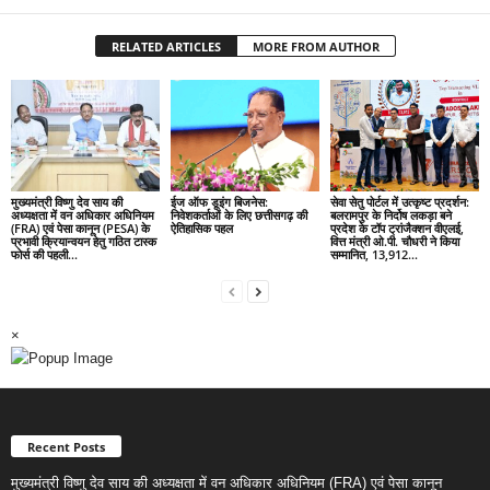
RELATED ARTICLES
MORE FROM AUTHOR
मुख्यमंत्री विष्णु देव साय की
ईज ऑफ डूइंग बिजनेस:
सेवा सेतु पोर्टल में उत्कृष्ट प्रदर्शन:
अध्यक्षता में वन अधिकार अधिनियम
निवेशकर्ताओं के लिए छत्तीसगढ़ की
बलरामपुर के निर्दोष लकड़ा बने
(FRA) एवं पेसा कानून (PESA) के
ऐतिहासिक पहल
प्रदेश के टॉप ट्रांजैक्शन वीएलई,
प्रभावी क्रियान्वयन हेतु गठित टास्क
वित्त मंत्री ओ.पी. चौधरी ने किया
फोर्स की पहली...
सम्मानित, 13,912...
×
Recent Posts
मुख्यमंत्री विष्णु देव साय की अध्यक्षता में वन अधिकार अधिनियम (FRA) एवं पेसा कानून