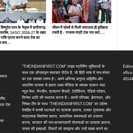
 विष्णुदेव साय के नेतृत्व में छत्तीसगढ़
जीवन में संघर्ष से मिली सफलता ही इतिहास
उपलब्धि, SASCI 2026-27 के तहत
रचती है – राजस्व मंत्री टंक राम वर्मा…..
 राशि प्राप्त करने वाला देश का
य बना...
“THEINDIANFIRST.COM” लाइव स्ट्रीमिंग सुविधाओं के
Edito
साथ एक ऑनलाइन समाचार पोर्टल है, जो हिंदी भाषा में जन-संचार
offic
ी सफल
का एक सशक्त स्तम्भ है। अपने अभिनव,अनुभव,अद्वितीय और
4914
अप्रतिम प्रयास से हमारा लक्ष्य मीडिया के व्यापक प्रकार यथा
न्यूज़ पेपर, मैगजीन, प्रसारण चैनलों, टेलीविजन, रेडियो स्टेशन,
सिनेमा आदि की स्थापना करना है। अपनी परिपक्व, ईमानदार, और
ब्धि,
निष्पक्ष टीम के साथ “THEINDIANFIRST.COM” का उद्देश्य
ाला देश
देशहित में सच्ची घटनाओं पर प्रकाश डालना, उनका गुणात्मक और
मात्रात्मक विश्लेषण बताना, सामाजिक समस्याओं को उजागर
स्व
करना, सरकार की जन-कल्याणकारी योजनाओं पर प्रकाश डालना,
जनता की इच्छाओं, विचारों को समझना और उन्हें व्यक्त करने का