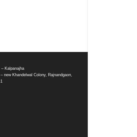
r – Kalpanajha
e – new Khandelwal Colony, Rajnandgaon,
41