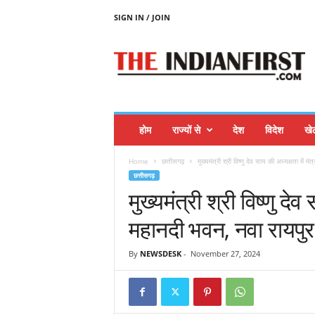
SIGN IN / JOIN
T
H
E
I
N
D
I
होम
राज्यों से
देश
विदेश
खे
A
N
Home
छत्तीसगढ़
मुख्यमंत्री श्री विष्णु देव साय की अध्यक्षता में 
F
छत्तीसगढ़
I
मुख्यमंत्री श्री विष्णु देव
R
S
महानदी भवन, नवा रायपुर 
T
By
NEWSDESK
-
November 27, 2024