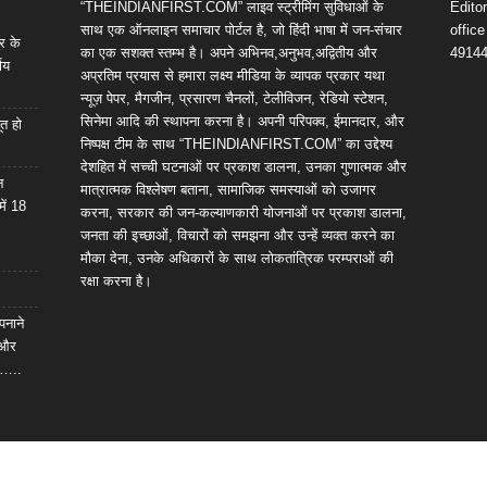
“THEINDIANFIRST.COM” लाइव स्ट्रीमिंग सुविधाओं के
Edito
साथ एक ऑनलाइन समाचार पोर्टल है, जो हिंदी भाषा में जन-संचार
offic
र के
का एक सशक्त स्तम्भ है। अपने अभिनव,अनुभव,अद्वितीय और
4914
णय
अप्रतिम प्रयास से हमारा लक्ष्य मीडिया के व्यापक प्रकार यथा
न्यूज़ पेपर, मैगजीन, प्रसारण चैनलों, टेलीविजन, रेडियो स्टेशन,
सिनेमा आदि की स्थापना करना है। अपनी परिपक्व, ईमानदार, और
ूत हो
निष्पक्ष टीम के साथ “THEINDIANFIRST.COM” का उद्देश्य
देशहित में सच्ची घटनाओं पर प्रकाश डालना, उनका गुणात्मक और
न
मात्रात्मक विश्लेषण बताना, सामाजिक समस्याओं को उजागर
में 18
करना, सरकार की जन-कल्याणकारी योजनाओं पर प्रकाश डालना,
जनता की इच्छाओं, विचारों को समझना और उन्हें व्यक्त करने का
मौका देना, उनके अधिकारों के साथ लोकतांत्रिक परम्पराओं की
रक्षा करना है।
पनाने
 और
ल…..