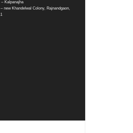
r – Kalpanajha
e – new Khandelwal Colony, Rajnandgaon,
41