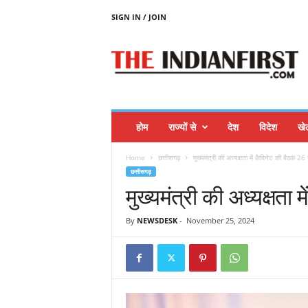
SIGN IN / JOIN
T
H
E
I
N
D
I
होम
राज्यों से
देश
विदेश
खे
A
N
Home
छत्तीसगढ़
मुख्यमंत्री की अध्यक्षता में कैबिनेट की बैठक 26
F
छत्तीसगढ़
I
मुख्यमंत्री की अध्यक्षता
R
S
T
By
NEWSDESK
-
November 25, 2024