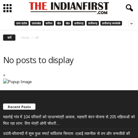
उत्तर प्रदेश
उत्तराखंड
करियर
खेल
खेल
छत्तीसगढ़
छत्तीसगढ़
छत्तीसगढ़ जनसंपर्क
धर्म
Home
धर्म
No posts to display
×
Recent Posts
महलोई गांव में 104 परिवारों को प्रधानमंत्री आवास, महतारी वंदन योजना से 205 महिलाओं को
मिल रहा लाभ: वित्त मंत्री ओपी चौधरी…
उदंती-सीतानदी में शुरू हुआ स्मार्ट सर्विलांस सिस्टम -एआई तकनीक से वन और वन्यजीवों की