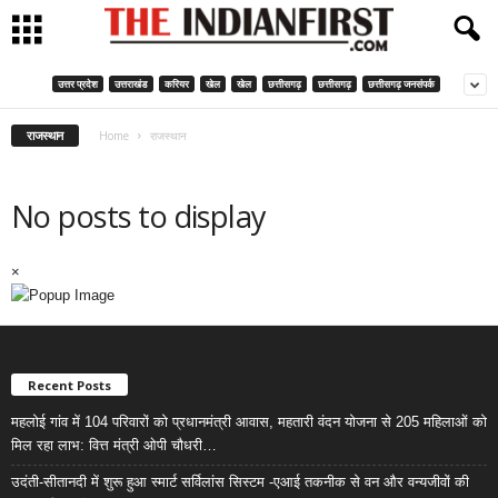
उत्तर प्रदेश
उत्तराखंड
करियर
खेल
खेल
छत्तीसगढ़
छत्तीसगढ़
छत्तीसगढ़ जनसंपर्क
राजस्थान
Home
राजस्थान
No posts to display
×
Recent Posts
महलोई गांव में 104 परिवारों को प्रधानमंत्री आवास, महतारी वंदन योजना से 205 महिलाओं को
मिल रहा लाभ: वित्त मंत्री ओपी चौधरी…
उदंती-सीतानदी में शुरू हुआ स्मार्ट सर्विलांस सिस्टम -एआई तकनीक से वन और वन्यजीवों की