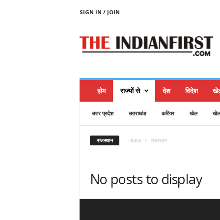
SIGN IN / JOIN
T
H
E
I
N
D
I
होम
राज्यों से
देश
विदेश
खे
A
N
उत्तर प्रदेश
उत्तराखंड
करियर
खेल
खे
F
I
R
राजस्थान
Home
राजस्थान
S
T
No posts to display