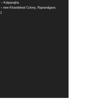
r – Kalpanajha
e – new Khandelwal Colony, Rajnandgaon,
41