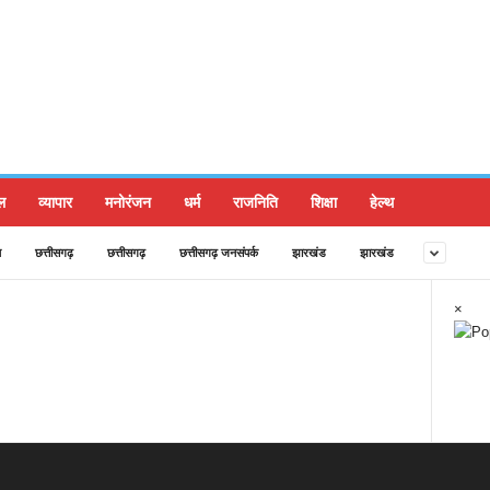
ल
व्यापार
मनोरंजन
धर्म
राजनिति
शिक्षा
हेल्थ
ल
छत्तीसगढ़
छत्तीसगढ़
छत्तीसगढ़ जनसंपर्क
झारखंड
झारखंड
×