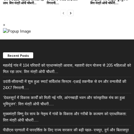
लाभ: वित्त मंत्री ओपी चौधरी…
निगरानी….
वित्त मंत्री ओपी चौधरी….
×
Recent Posts
महलोई गांव में 104 परिवारों को प्रधानमंत्री आवास, महतारी वंदन योजना से 205 महिलाओं को
मिल रहा लाभ: वित्त मंत्री ओपी चौधरी…
उदंती-सीतानदी में शुरू हुआ स्मार्ट सर्विलांस सिस्टम -एआई तकनीक से वन और वन्यजीवों की
24X7 निगरानी….
’देवलसुर्रा में विकास कार्यों को मिली नई गति, आंगनबाड़ी भवन और सांस्कृतिक मंच का हुआ
भूमिपूजन’: वित्त मंत्री ओपी चौधरी….
मुख्यमंत्री विष्णु देव साय के नेतृत्व में गांवों के विकास और गरीबों के कल्याण को प्राथमिकता:
वित्त मंत्री ओपी चौधरी….
पीडीएस प्रणाली में पारदर्शिता के लिए राज्य सरकार की बड़ी पहल- रायपुर, दुर्ग और बिलासपुर