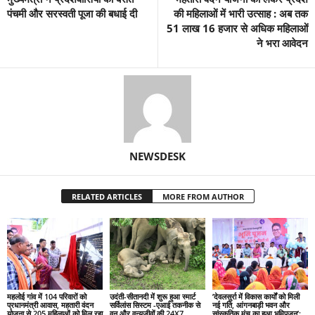
पंचमी और सरस्वती पूजा की बधाई दी
की महिलाओं में भारी उत्साह : अब तक
51 लाख 16 हजार से अधिक महिलाओं
ने भरा आवेदन
NEWSDESK
RELATED ARTICLES
MORE FROM AUTHOR
महलोई गांव में 104 परिवारों को
उदंती-सीतानदी में शुरू हुआ स्मार्ट
’देवलसुर्रा में विकास कार्यों को मिली
प्रधानमंत्री आवास, महतारी वंदन
सर्विलांस सिस्टम -एआई तकनीक से
नई गति, आंगनबाड़ी भवन और
योजना से 205 महिलाओं को मिल रहा
वन और वन्यजीवों की 24X7
सांस्कृतिक मंच का हुआ भूमिपूजन’: