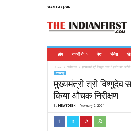
SIGN IN / JOIN
T
H
E
I
N
D
I
होम
राज्यों से
देश
विदेश
खे
A
N
Home
छत्तीसगढ़
मुख्यमंत्री श्री विष्णुदेव साय ने पुसौर धान खरी
F
छत्तीसगढ़
I
मुख्यमंत्री श्री विष्णुदेव
R
S
किया औचक निरीक्षण
T
By
NEWSDESK
-
February 2, 2024