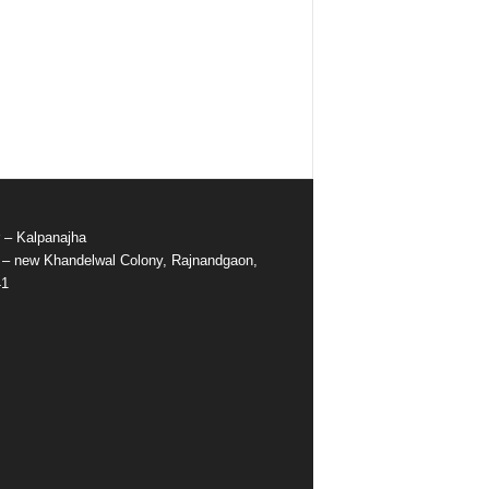
r – Kalpanajha
e – new Khandelwal Colony, Rajnandgaon,
41