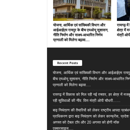
योजना, आर्थिक एवं सांख्यिकी विभाग और
रायगढ़ मे
आईआईएम रायपुर के बीच एमओयू सुशासन,
क्षेत्र में
नीति निर्माण और साक्ष्य-आधारित निर्णय
मंत्री ओ
प्रणाली को मिलेगा बढ़ावा….
Recent Posts
योजना, आर्थिक एवं सांख्यिकी विभाग और आईआईएम रायपु
बीच एमओयू सुशासन, नीति निर्माण और साक्ष्य-आधारित निर्
प्रणाली को मिलेगा बढ़ावा….
रायगढ़ में विकास को मिल रही नई रफ्तार, हर क्षेत्र में मजब
रही सुविधाओं की नींव: वित्त मंत्री ओपी चौधरी……
बाढ़ नियंत्रण की तैयारियों को लेकर राष्ट्रीय आपदा प्रबंध
प्राधिकरण द्वारा बाढ़ नियंत्रण को लेकर कान्फ्रेंस, प्रदेश 
अगस्त को टेबल टॉप और 20 अगस्त को होगी मॉक
एक्सरसाइज….