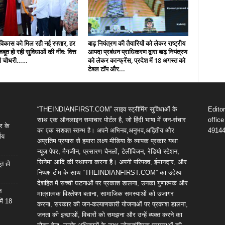
ं विकास को मिल रही नई रफ्तार, हर
बाढ़ नियंत्रण की तैयारियों को लेकर राष्ट्रीय
 मजबूत हो रही सुविधाओं की नींव: वित्त
आपदा प्रबंधन प्राधिकरण द्वारा बाढ़ नियंत्रण
पी चौधरी……
को लेकर कान्फ्रेंस, प्रदेश में 18 अगस्त को
टेबल टॉप और...
“THEINDIANFIRST.COM” लाइव स्ट्रीमिंग सुविधाओं के
Edito
साथ एक ऑनलाइन समाचार पोर्टल है, जो हिंदी भाषा में जन-संचार
offic
र के
का एक सशक्त स्तम्भ है। अपने अभिनव,अनुभव,अद्वितीय और
4914
णय
अप्रतिम प्रयास से हमारा लक्ष्य मीडिया के व्यापक प्रकार यथा
न्यूज़ पेपर, मैगजीन, प्रसारण चैनलों, टेलीविजन, रेडियो स्टेशन,
सिनेमा आदि की स्थापना करना है। अपनी परिपक्व, ईमानदार, और
ूत हो
निष्पक्ष टीम के साथ “THEINDIANFIRST.COM” का उद्देश्य
देशहित में सच्ची घटनाओं पर प्रकाश डालना, उनका गुणात्मक और
न
मात्रात्मक विश्लेषण बताना, सामाजिक समस्याओं को उजागर
में 18
करना, सरकार की जन-कल्याणकारी योजनाओं पर प्रकाश डालना,
जनता की इच्छाओं, विचारों को समझना और उन्हें व्यक्त करने का