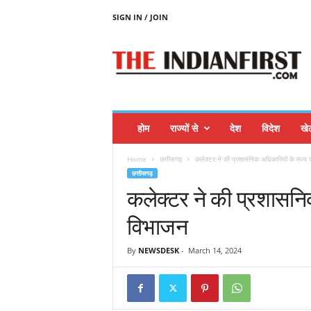
SIGN IN / JOIN
T
H
E
I
N
D
I
होम
राज्यों से
देश
विदेश
खे
A
N
Home
छत्तीसगढ़
कलेक्टर ने की प्रशासनिक अधिकारियों के मध्य 
F
छत्तीसगढ़
I
कलेक्टर ने की प्रशासनिक
R
S
विभाजन
T
By
NEWSDESK
-
March 14, 2024