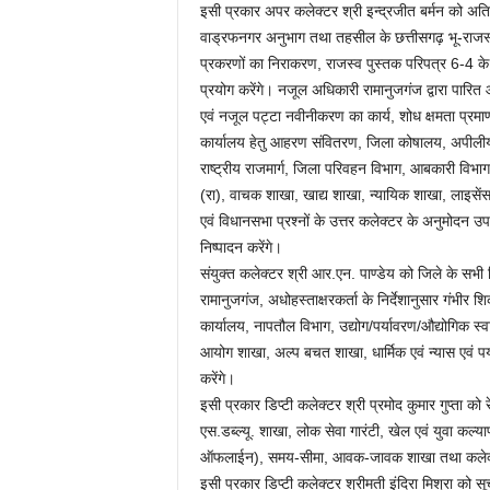
इसी प्रकार अपर कलेक्टर श्री इन्द्रजीत बर्मन को अतिर
वाड्रफनगर अनुभाग तथा तहसील के छत्तीसगढ़ भू-राजस्व 
प्रकरणों का निराकरण, राजस्व पुस्तक परिपत्र 6-4 के प
प्रयोग करेंगे। नजूल अधिकारी रामानुजगंज द्वारा पारित 
एवं नजूल पट्टा नवीनीकरण का कार्य, शोध क्षमता प्रम
कार्यालय हेतु आहरण संवितरण, जिला कोषालय, अपीलीय ज
राष्ट्रीय राजमार्ग, जिला परिवहन विभाग, आबकारी विभाग
(रा), वाचक शाखा, खाद्य शाखा, न्यायिक शाखा, लाइस
एवं विधानसभा प्रश्नों के उत्तर कलेक्टर के अनुमोदन उप
निष्पादन करेंगे।
संयुक्त कलेक्टर श्री आर.एन. पाण्डेय को जिले के सभी व
रामानुजगंज, अधोहस्ताक्षरकर्ता के निर्देशानुसार गंभीर
कार्यालय, नापतौल विभाग, उद्योग/पर्यावरण/औद्योगिक स्व
आयोग शाखा, अल्प बचत शाखा, धार्मिक एवं न्यास एवं पर्
करेंगे।
इसी प्रकार डिप्टी कलेक्टर श्री प्रमोद कुमार गुप्ता को
एस.डब्ल्यू. शाखा, लोक सेवा गारंटी, खेल एवं युवा क
ऑफलाईन), समय-सीमा, आवक-जावक शाखा तथा कलेक्टर द्व
इसी प्रकार डिप्टी कलेक्टर श्रीमती इंदिरा मिश्रा को स