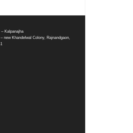
r – Kalpanajha
e – new Khandelwal Colony, Rajnandgaon,
41