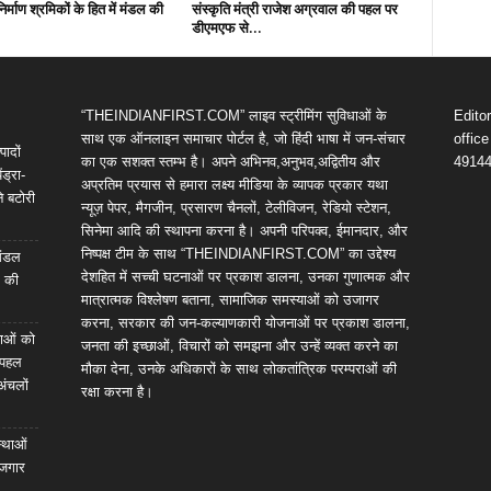
निर्माण श्रमिकों के हित में मंडल की
संस्कृति मंत्री राजेश अग्रवाल की पहल पर
डीएमएफ से...
“THEINDIANFIRST.COM” लाइव स्ट्रीमिंग सुविधाओं के
Edito
साथ एक ऑनलाइन समाचार पोर्टल है, जो हिंदी भाषा में जन-संचार
offic
पादों
का एक सशक्त स्तम्भ है। अपने अभिनव,अनुभव,अद्वितीय और
4914
ंड्रा-
अप्रतिम प्रयास से हमारा लक्ष्य मीडिया के व्यापक प्रकार यथा
े बटोरी
न्यूज़ पेपर, मैगजीन, प्रसारण चैनलों, टेलीविजन, रेडियो स्टेशन,
सिनेमा आदि की स्थापना करना है। अपनी परिपक्व, ईमानदार, और
निष्पक्ष टीम के साथ “THEINDIANFIRST.COM” का उद्देश्य
 मंडल
देशहित में सच्ची घटनाओं पर प्रकाश डालना, उनका गुणात्मक और
ल की
मात्रात्मक विश्लेषण बताना, सामाजिक समस्याओं को उजागर
करना, सरकार की जन-कल्याणकारी योजनाओं पर प्रकाश डालना,
ेवाओं को
जनता की इच्छाओं, विचारों को समझना और उन्हें व्यक्त करने का
ी पहल
मौका देना, उनके अधिकारों के साथ लोकतांत्रिक परम्पराओं की
अंचलों
रक्षा करना है।
स्थाओं
ोजगार
स….