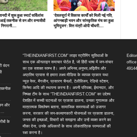
नदी में शुरू हुआ स्मार्ट सर्विलांस
’देवलसुर्रा में विकास कार्यों को मिली नई गति,
एआई तकनीक से वन और वन्यजीवों
आंगनबाड़ी भवन और सांस्कृतिक मंच का हुआ
 निगरानी….
भूमिपूजन’: वित्त मंत्री ओपी चौधरी….
“THEINDIANFIRST.COM” लाइव स्ट्रीमिंग सुविधाओं के
Edito
साथ एक ऑनलाइन समाचार पोर्टल है, जो हिंदी भाषा में जन-संचार
offic
री वंदन
का एक सशक्त स्तम्भ है। अपने अभिनव,अनुभव,अद्वितीय और
4914
पी
अप्रतिम प्रयास से हमारा लक्ष्य मीडिया के व्यापक प्रकार यथा
न्यूज़ पेपर, मैगजीन, प्रसारण चैनलों, टेलीविजन, रेडियो स्टेशन,
सिनेमा आदि की स्थापना करना है। अपनी परिपक्व, ईमानदार, और
आई तकनीक
निष्पक्ष टीम के साथ “THEINDIANFIRST.COM” का उद्देश्य
देशहित में सच्ची घटनाओं पर प्रकाश डालना, उनका गुणात्मक और
 भवन और
मात्रात्मक विश्लेषण बताना, सामाजिक समस्याओं को उजागर
ी….
करना, सरकार की जन-कल्याणकारी योजनाओं पर प्रकाश डालना,
जनता की इच्छाओं, विचारों को समझना और उन्हें व्यक्त करने का
रीबों के
मौका देना, उनके अधिकारों के साथ लोकतांत्रिक परम्पराओं की
रक्षा करना है।