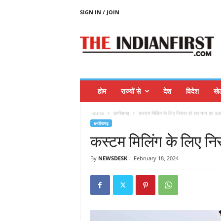
SIGN IN / JOIN
T
H
E
I
N
D
I
होम
राज्यों से
देश
विदेश
खे
A
N
Home
छत्तीसगढ़
कस्टम मिलिंग के लिए निरंतर हो रहा धान का उठ
F
छत्तीसगढ़
I
कस्टम मिलिंग के लिए नि
R
S
T
By
NEWSDESK
-
February 18, 2024