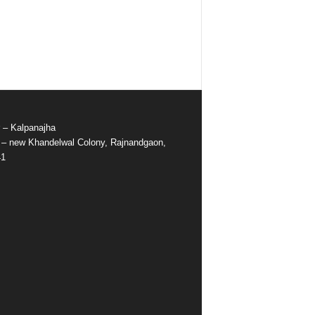
r – Kalpanajha
e – new Khandelwal Colony, Rajnandgaon,
41