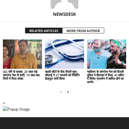
NEWSDESK
RELATED ARTICLES
MORE FROM AUTHOR
IAS पति से तलाक, 20 साल बड़े
खाली सीटों के लिए तैयारी शुरू:
ग्वालियर के कांग्रेस नेता को दिल्ली
कांग्रेस नेता से शादी, 19 साल बाद
डीएमई ने 27 फरवरी को रिपोर्टिंग
पुलिस ने हिरासत में लिया, AI समिट
रिश्ते में मिला धोखा
शेड्यूल जारी किया
में विरोध प्रदर्शन में शामिल होने का
आरोप
×