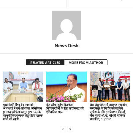
News Desk
RELATED ARTICLES
MORE FROM AUTHOR
मुख्यमंत्री विष्णु देव साय की
ईज ऑफ डूइंग बिजनेस:
सेवा सेतु पोर्टल में उत्कृष्ट प्रदर्शन:
अध्यक्षता में वन अधिकार अधिनियम
निवेशकर्ताओं के लिए छत्तीसगढ़ की
बलरामपुर के निर्दोष लकड़ा बने
(FRA) एवं पेसा कानून (PESA) के
ऐतिहासिक पहल
प्रदेश के टॉप ट्रांजैक्शन वीएलई,
प्रभावी क्रियान्वयन हेतु गठित टास्क
वित्त मंत्री ओ.पी. चौधरी ने किया
फोर्स की पहली...
सम्मानित, 13,912...