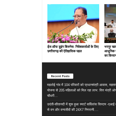
ईज ऑफ डूइंग बिजनेस: निवेशकर्ताओं के लिए
भरपूर खा
छत्तीसगढ़ की ऐतिहासिक पहल
आधुनिक खे
का किसा
Recent Posts
महलोई गांव में 104 परिवारों को प्रधानमंत्री आवास, महता
योजना से 205 महिलाओं को मिल रहा लाभ: वित्त मंत्री ओ
चौधरी…
उदंती-सीतानदी में शुरू हुआ स्मार्ट सर्विलांस सिस्टम -ए
से वन और वन्यजीवों की 24X7 निगरानी….