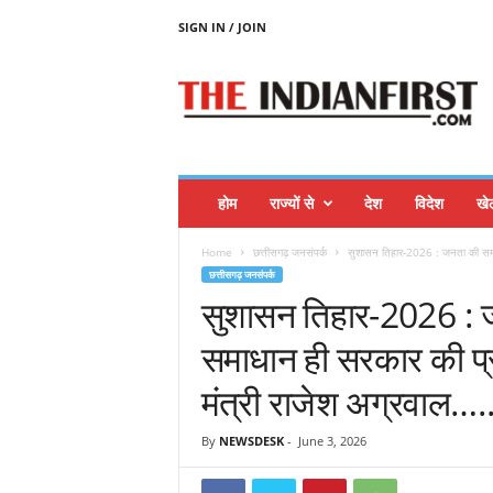
SIGN IN / JOIN
T
H
E
I
N
D
I
होम
राज्यों से
देश
विदेश
खे
A
N
Home
छत्तीसगढ़ जनसंपर्क
सुशासन तिहार-2026 : जनता की समस
F
छत्तीसगढ़ जनसंपर्क
I
सुशासन तिहार-2026 : 
R
S
समाधान ही सरकार की प्र
T
मंत्री राजेश अग्रवाल….
By
NEWSDESK
-
June 3, 2026