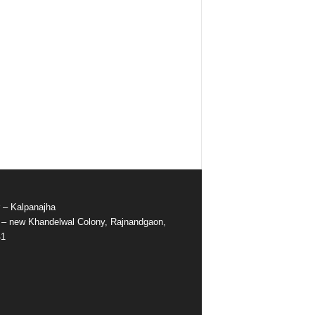
r – Kalpanajha
e – new Khandelwal Colony, Rajnandgaon,
41