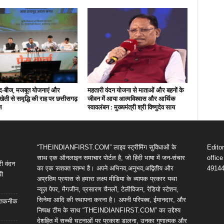
द-बीज, मजबूत योजनाएं और
महतारी वंदन योजना से माताओं और बहनों के
ती से समृद्धि की राह पर छत्तीसगढ़
जीवन में आया आत्मविश्वास और आर्थिक
न
स्वावलंबन : मुख्यमंत्री श्री विष्णुदेव साय
“THEINDIANFIRST.COM” लाइव स्ट्रीमिंग सुविधाओं के
Edito
साथ एक ऑनलाइन समाचार पोर्टल है, जो हिंदी भाषा में जन-संचार
offic
री वंदन
का एक सशक्त स्तम्भ है। अपने अभिनव,अनुभव,अद्वितीय और
4914
पी
अप्रतिम प्रयास से हमारा लक्ष्य मीडिया के व्यापक प्रकार यथा
न्यूज़ पेपर, मैगजीन, प्रसारण चैनलों, टेलीविजन, रेडियो स्टेशन,
सिनेमा आदि की स्थापना करना है। अपनी परिपक्व, ईमानदार, और
आई तकनीक
निष्पक्ष टीम के साथ “THEINDIANFIRST.COM” का उद्देश्य
देशहित में सच्ची घटनाओं पर प्रकाश डालना, उनका गुणात्मक और