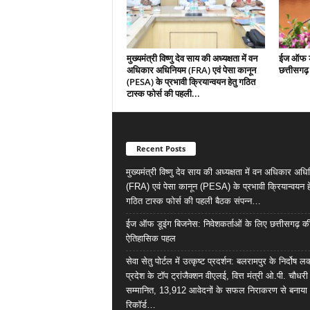
मुख्यमंत्री विष्णु देव साय की अध्यक्षता में वन
ईज ऑफ डू
अधिकार अधिनियम (FRA) एवं पेसा कानून
छत्तीसगढ
(PESA) के प्रभावी क्रियान्वयन हेतु गठित
टास्क फोर्स की पहली...
Recent Posts
मुख्यमंत्री विष्णु देव साय की अध्यक्षता में वन अधिकार अध
(FRA) एवं पेसा कानून (PESA) के प्रभावी क्रियान्वयन हे
गठित टास्क फोर्स की पहली बैठक संपन्न…
ईज ऑफ डूइंग बिजनेस: निवेशकर्ताओं के लिए छत्तीसगढ़ क
ऐतिहासिक पहल
सेवा सेतु पोर्टल में उत्कृष्ट प्रदर्शन: बलरामपुर के निर्दोष ल
प्रदेश के टॉप ट्रांजैक्शन वीएलई, वित्त मंत्री ओ.पी. चौधरी
सम्मानित, 13,912 आवेदनों के सफल निराकरण से बनाया
रिकॉर्ड…