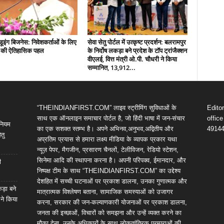
इंग बिजनेस: निवेशकर्ताओं के लिए
सेवा सेतु पोर्टल में उत्कृष्ट प्रदर्शन: बलरामपुर
़ की ऐतिहासिक पहल
के निर्दोष लकड़ा बने प्रदेश के टॉप ट्रांजैक्शन
वीएलई, वित्त मंत्री ओ.पी. चौधरी ने किया
सम्मानित, 13,912...
“THEINDIANFIRST.COM” लाइव स्ट्रीमिंग सुविधाओं के
Edito
साथ एक ऑनलाइन समाचार पोर्टल है, जो हिंदी भाषा में जन-संचार
offic
िनियम
का एक सशक्त स्तम्भ है। अपने अभिनव,अनुभव,अद्वितीय और
4914
तु
अप्रतिम प्रयास से हमारा लक्ष्य मीडिया के व्यापक प्रकार यथा
न्यूज़ पेपर, मैगजीन, प्रसारण चैनलों, टेलीविजन, रेडियो स्टेशन,
सिनेमा आदि की स्थापना करना है। अपनी परिपक्व, ईमानदार, और
ी
निष्पक्ष टीम के साथ “THEINDIANFIRST.COM” का उद्देश्य
देशहित में सच्ची घटनाओं पर प्रकाश डालना, उनका गुणात्मक और
कड़ा बने
मात्रात्मक विश्लेषण बताना, सामाजिक समस्याओं को उजागर
 ने किया
करना, सरकार की जन-कल्याणकारी योजनाओं पर प्रकाश डालना,
जनता की इच्छाओं, विचारों को समझना और उन्हें व्यक्त करने का
मौका देना, उनके अधिकारों के साथ लोकतांत्रिक परम्पराओं की