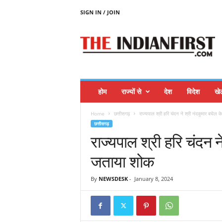
SIGN IN / JOIN
T
H
E
I
N
D
I
होम
राज्यों से
देश
विदेश
खे
A
N
Home
छत्तीसगढ़
राज्यपाल श्री हरि चंदन ने श्री नंदकुमार बघेल 
F
छत्तीसगढ़
I
राज्यपाल श्री हरि चंदन 
R
S
जताया शोक
T
By
NEWSDESK
-
January 8, 2024