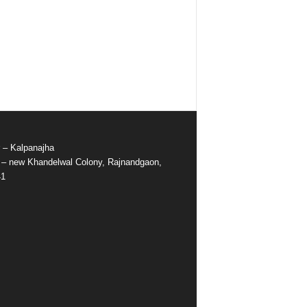
r – Kalpanajha
e – new Khandelwal Colony, Rajnandgaon,
41