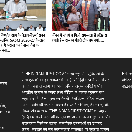
 विष्णुदेव साय के नेतृत्व में छत्तीसगढ़
जीवन में संघर्ष से मिली सफलता ही इतिहास
उपलब्धि, SASCI 2026-27 के तहत
रचती है – राजस्व मंत्री टंक राम वर्मा…..
 राशि प्राप्त करने वाला देश का
य बना...
“THEINDIANFIRST.COM” लाइव स्ट्रीमिंग सुविधाओं के
Edito
साथ एक ऑनलाइन समाचार पोर्टल है, जो हिंदी भाषा में जन-संचार
offic
ी सफल
का एक सशक्त स्तम्भ है। अपने अभिनव,अनुभव,अद्वितीय और
4914
अप्रतिम प्रयास से हमारा लक्ष्य मीडिया के व्यापक प्रकार यथा
न्यूज़ पेपर, मैगजीन, प्रसारण चैनलों, टेलीविजन, रेडियो स्टेशन,
सिनेमा आदि की स्थापना करना है। अपनी परिपक्व, ईमानदार, और
ब्धि,
निष्पक्ष टीम के साथ “THEINDIANFIRST.COM” का उद्देश्य
ाला देश
देशहित में सच्ची घटनाओं पर प्रकाश डालना, उनका गुणात्मक और
मात्रात्मक विश्लेषण बताना, सामाजिक समस्याओं को उजागर
स्व
करना, सरकार की जन-कल्याणकारी योजनाओं पर प्रकाश डालना,