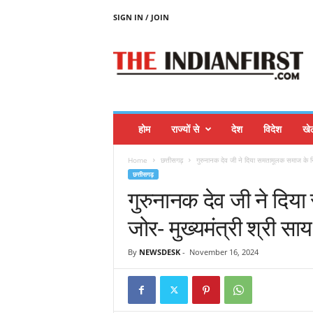
SIGN IN / JOIN
T
H
E
I
N
D
I
होम
राज्यों से
देश
विदेश
खे
A
N
Home
छत्तीसगढ़
गुरुनानक देव जी ने दिया समतामूलक समाज के निर्
F
छत्तीसगढ़
I
गुरुनानक देव जी ने दिय
R
S
जोर- मुख्यमंत्री श्री साय
T
By
NEWSDESK
-
November 16, 2024