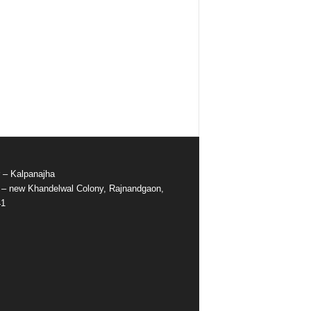
r – Kalpanajha
e – new Khandelwal Colony, Rajnandgaon,
41