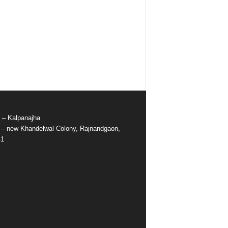
r – Kalpanajha
e – new Khandelwal Colony, Rajnandgaon,
41