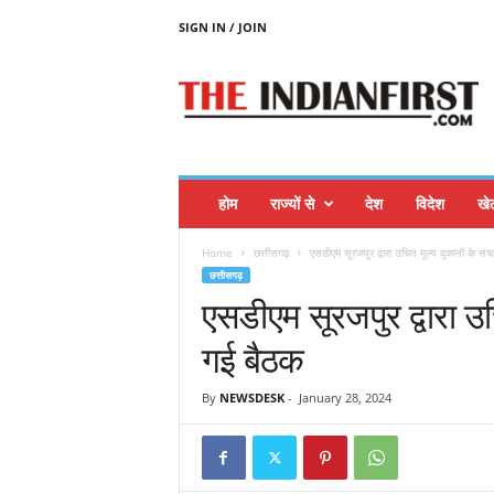
SIGN IN / JOIN
T
H
E
I
N
D
I
होम
राज्यों से
देश
विदेश
खे
A
N
Home
छत्तीसगढ़
एसडीएम सूरजपुर द्वारा उचित मूल्य दुकानों के स
F
छत्तीसगढ़
I
एसडीएम सूरजपुर द्वारा उच
R
S
गई बैठक
T
By
NEWSDESK
-
January 28, 2024