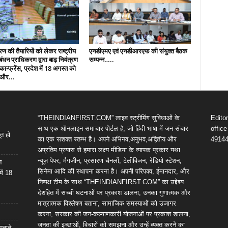
रण की तैयारियों को लेकर राष्ट्रीय
एनडीएमए एवं एनडीआरएफ की संयुक्त बैठक
ंधन प्राधिकरण द्वारा बाढ़ नियंत्रण
सम्पन्न…..
ान्फ्रेंस, प्रदेश में 18 अगस्त को
 और...
“THEINDIANFIRST.COM” लाइव स्ट्रीमिंग सुविधाओं के
Edito
साथ एक ऑनलाइन समाचार पोर्टल है, जो हिंदी भाषा में जन-संचार
offic
ूत हो
का एक सशक्त स्तम्भ है। अपने अभिनव,अनुभव,अद्वितीय और
4914
अप्रतिम प्रयास से हमारा लक्ष्य मीडिया के व्यापक प्रकार यथा
न्यूज़ पेपर, मैगजीन, प्रसारण चैनलों, टेलीविजन, रेडियो स्टेशन,
न
सिनेमा आदि की स्थापना करना है। अपनी परिपक्व, ईमानदार, और
में 18
निष्पक्ष टीम के साथ “THEINDIANFIRST.COM” का उद्देश्य
देशहित में सच्ची घटनाओं पर प्रकाश डालना, उनका गुणात्मक और
मात्रात्मक विश्लेषण बताना, सामाजिक समस्याओं को उजागर
करना, सरकार की जन-कल्याणकारी योजनाओं पर प्रकाश डालना,
जनता की इच्छाओं, विचारों को समझना और उन्हें व्यक्त करने का
पनाने