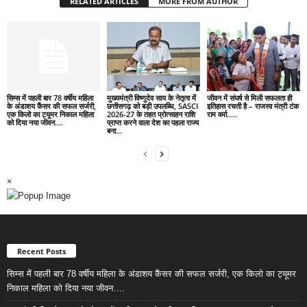
RELATED ARTICLES
MORE FROM AUTHOR
सिम्स में पहली बार 78 वर्षीय महिला
मुख्यमंत्री विष्णुदेव साय के नेतृत्व में
जीवन में संघर्ष से मिली सफलता ही
के अंडाशय कैंसर की सफल सर्जरी,
छत्तीसगढ़ को बड़ी उपलब्धि, SASCI
इतिहास रचती है – राजस्व मंत्री टंक
एक किलो का ट्यूमर निकाल महिला
2026-27 के तहत प्रोत्साहन राशि
राम वर्मा…..
को दिया नया जीवन….
प्राप्त करने वाला देश का पहला राज्य
बना...
×
Recent Posts
सिम्स में पहली बार 78 वर्षीय महिला के अंडाशय कैंसर की सफल सर्जरी, एक किलो का ट्यूमर
निकाल महिला को दिया नया जीवन….