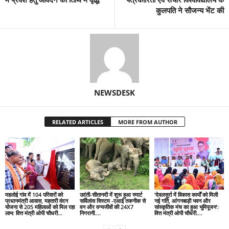
कुलपति ने सौजन्य भेंट की
NEWSDESK
RELATED ARTICLES
MORE FROM AUTHOR
महलोई गांव में 104 परिवारों को
उदंती-सीतानदी में शुरू हुआ स्मार्ट
’देवलसुर्रा में विकास कार्यों को मिली
प्रधानमंत्री आवास, महतारी वंदन
सर्विलांस सिस्टम -एआई तकनीक से
नई गति, आंगनबाड़ी भवन और
योजना से 205 महिलाओं को मिल रहा
वन और वन्यजीवों की 24X7
सांस्कृतिक मंच का हुआ भूमिपूजन’:
लाभ: वित्त मंत्री ओपी चौधरी…
निगरानी….
वित्त मंत्री ओपी चौधरी….