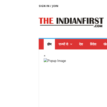
SIGN IN / JOIN
T
H
E
I
N
D
I
A
N
F
I
होम
राज्यों से
देश
विदेश
खे
R
S
T
×