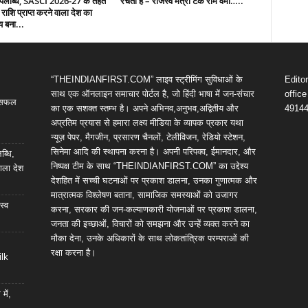
उपलब्धि, SASCI 2026-27 के तहत
रचती है – राजस्व मंत्री टंक राम वर्मा…..
 राशि प्राप्त करने वाला देश का
य बना...
“THEINDIANFIRST.COM” लाइव स्ट्रीमिंग सुविधाओं के
Edito
साथ एक ऑनलाइन समाचार पोर्टल है, जो हिंदी भाषा में जन-संचार
offic
ी सफल
का एक सशक्त स्तम्भ है। अपने अभिनव,अनुभव,अद्वितीय और
4914
अप्रतिम प्रयास से हमारा लक्ष्य मीडिया के व्यापक प्रकार यथा
न्यूज़ पेपर, मैगजीन, प्रसारण चैनलों, टेलीविजन, रेडियो स्टेशन,
सिनेमा आदि की स्थापना करना है। अपनी परिपक्व, ईमानदार, और
ब्धि,
निष्पक्ष टीम के साथ “THEINDIANFIRST.COM” का उद्देश्य
ाला देश
देशहित में सच्ची घटनाओं पर प्रकाश डालना, उनका गुणात्मक और
मात्रात्मक विश्लेषण बताना, सामाजिक समस्याओं को उजागर
स्व
करना, सरकार की जन-कल्याणकारी योजनाओं पर प्रकाश डालना,
जनता की इच्छाओं, विचारों को समझना और उन्हें व्यक्त करने का
मौका देना, उनके अधिकारों के साथ लोकतांत्रिक परम्पराओं की
रक्षा करना है।
ilk
में,