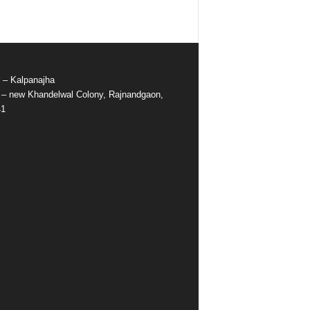
r – Kalpanajha
e – new Khandelwal Colony, Rajnandgaon,
41