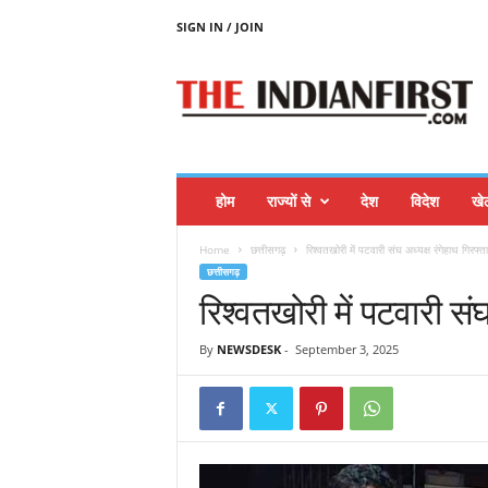
SIGN IN / JOIN
T
H
E
I
N
D
I
होम
राज्यों से
देश
विदेश
खे
A
N
Home
छत्तीसगढ़
रिश्वतखोरी में पटवारी संघ अध्यक्ष रंगेहाथ गिरफ्त
F
छत्तीसगढ़
I
रिश्वतखोरी में पटवारी संघ
R
S
T
By
NEWSDESK
-
September 3, 2025