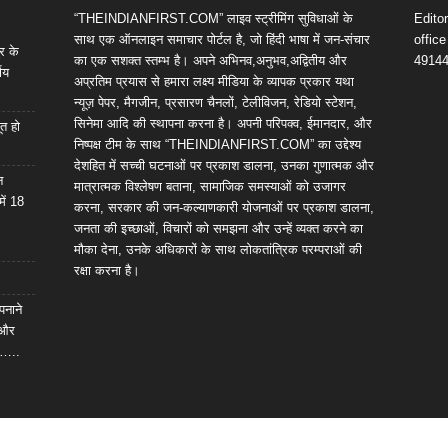
“THEINDIANFIRST.COM” लाइव स्ट्रीमिंग सुविधाओं के
Edito
साथ एक ऑनलाइन समाचार पोर्टल है, जो हिंदी भाषा में जन-संचार
offic
र के
का एक सशक्त स्तम्भ है। अपने अभिनव,अनुभव,अद्वितीय और
4914
णय
अप्रतिम प्रयास से हमारा लक्ष्य मीडिया के व्यापक प्रकार यथा
न्यूज़ पेपर, मैगजीन, प्रसारण चैनलों, टेलीविजन, रेडियो स्टेशन,
सिनेमा आदि की स्थापना करना है। अपनी परिपक्व, ईमानदार, और
ूत हो
निष्पक्ष टीम के साथ “THEINDIANFIRST.COM” का उद्देश्य
देशहित में सच्ची घटनाओं पर प्रकाश डालना, उनका गुणात्मक और
न
मात्रात्मक विश्लेषण बताना, सामाजिक समस्याओं को उजागर
में 18
करना, सरकार की जन-कल्याणकारी योजनाओं पर प्रकाश डालना,
जनता की इच्छाओं, विचारों को समझना और उन्हें व्यक्त करने का
मौका देना, उनके अधिकारों के साथ लोकतांत्रिक परम्पराओं की
रक्षा करना है।
पनाने
 और
ल…..