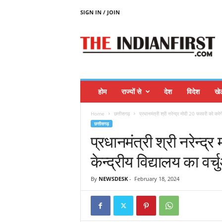
SIGN IN / JOIN
T
H
E
I
N
D
I
होम
राज्यों से
देश
विदेश
खे
A
N
Home
छत्तीसगढ़
प्रधानमंत्री श्री नरेन्द्र मोदी 20 फरवरी को करेगे
F
छत्तीसगढ़
I
प्रधानमंत्री श्री नरेन्द्
R
S
केन्द्रीय विद्यालय का वर्
T
By
NEWSDESK
-
February 18, 2024