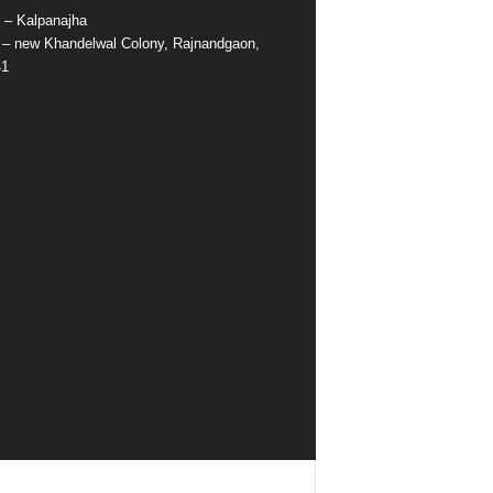
r – Kalpanajha
e – new Khandelwal Colony, Rajnandgaon,
41